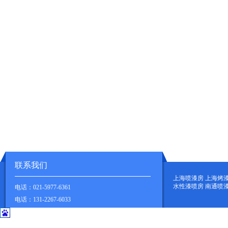
联系我们
上海喷漆房 上海烤
水性漆喷房 南通喷
电话：021-5977-6361
电话：131-2267-6033
地址：上海市华新镇新凤北路900弄127号
.
地址：江苏省南通市海安东部家具材料市场B2--115号