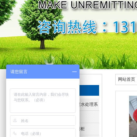
请您留言
网站首页
栏目导航
产品中心
· VOC废气处理及废水处理系统
· 环保喷烤漆房
· 环保打磨房及打磨柜