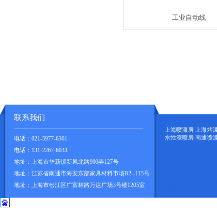
工业自动线
联系我们
上海喷漆房 上海烤
水性漆喷房 南通喷
电话：021-5977-6361
电话：131-2267-6033
地址：上海市华新镇新凤北路900弄127号
.
地址：江苏省南通市海安东部家具材料市场B2--115号
地址；
上海市松江区广富林路万达广场3号楼1205室
上海心肺复苏模拟人