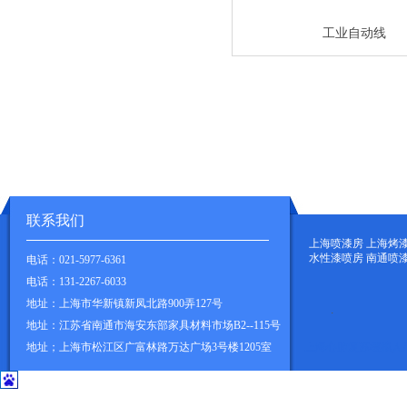
工业自动线
联系我们
上海喷漆房 上海烤
水性漆喷房 南通喷
电话：021-5977-6361
电话：131-2267-6033
地址：上海市华新镇新凤北路900弄127号
.
地址：江苏省南通市海安东部家具材料市场B2--115号
地址；
上海市松江区广富林路万达广场3号楼1205室
上海心肺复苏模拟人