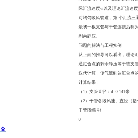
际汇流速度vi以及理论汇流速
对均匀吸风管道，第i个汇流三
最初一根支管与干管连接后称
剩余静压。
问题的解法与工程实例
从上面的推导可以看出，理论
通汇合点的剩余静压等于该支
迭代计算，使气流到达汇合点
计算结果：
（1）支管直径：d=0.141米
（2）干管各段风速、直径（括
干管段编号i
0
1
2